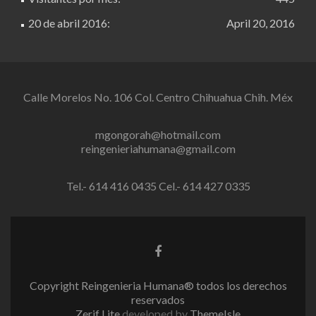
20 de abril 2016:
April 20, 2016
Calle Morelos No. 106 Col. Centro Chihuahua Chih. Méx
mgongorah@hotmail.com
reingenieriahumana@gmail.com
Tel.- 614 416 0435 Cel.- 614 427 0335
Facebook
link
Copyright Reingenieria Humana® todos los derechos
reservados
Zerif Lite
developed by
ThemeIsle