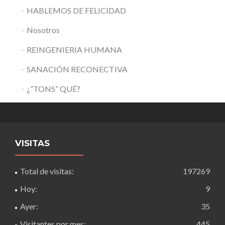
HABLEMOS DE FELICIDAD
Nosotros
REINGENIERIA HUMANA
SANACIÓN RECONECTIVA
¿”TONS” QUÉ?
VISITAS
Total de visitas:
197269
Hoy:
9
Ayer:
35
Visitantes por mes:
445