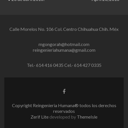
Calle Morelos No. 106 Col. Centro Chihuahua Chih. Méx
mgongorah@hotmail.com
reingenieriahumana@gmail.com
Tel.- 614 416 0435 Cel.- 614 427 0335
Facebook
link
Copyright Reingenieria Humana® todos los derechos
reservados
Zerif Lite
developed by
ThemeIsle