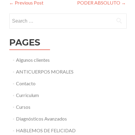
Post navigation
←
Previous Post
PODER ABSOLUTO
→
Search for:
PAGES
Algunos clientes
ANTICUERPOS MORALES
Contacto
Curriculum
Cursos
Diagnósticos Avanzados
HABLEMOS DE FELICIDAD