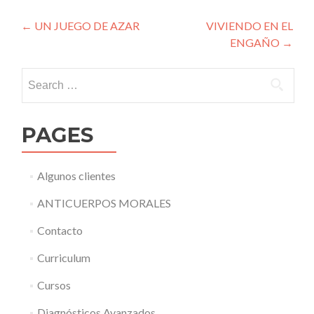
Post navigation
←
UN JUEGO DE AZAR
VIVIENDO EN EL
ENGAÑO
→
Search for:
PAGES
Algunos clientes
ANTICUERPOS MORALES
Contacto
Curriculum
Cursos
Diagnósticos Avanzados