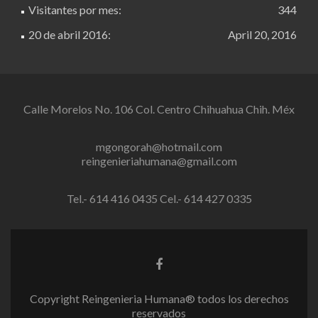
Visitantes por mes:
344
20 de abril 2016:
April 20, 2016
Calle Morelos No. 106 Col. Centro Chihuahua Chih. Méx
mgongorah@hotmail.com
reingenieriahumana@gmail.com
Tel.- 614 416 0435 Cel.- 614 427 0335
Facebook
link
Copyright Reingenieria Humana® todos los derechos
reservados