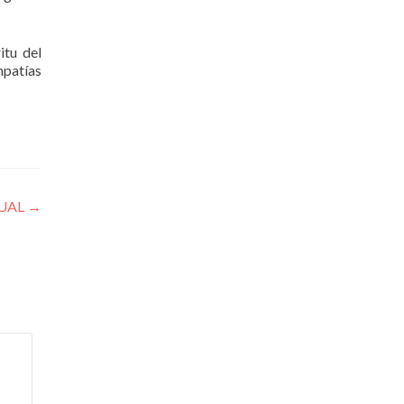
itu del
mpatías
TUAL
→