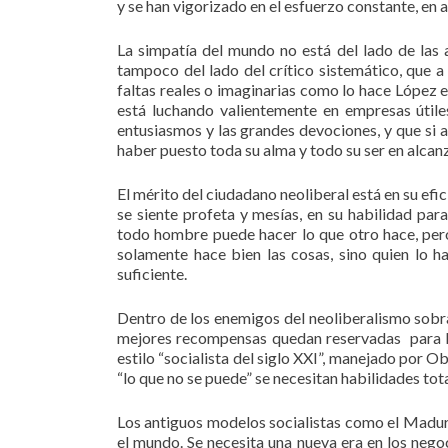
y se han vigorizado en el esfuerzo constante, en ac
La simpatía del mundo no está del lado de las 
tampoco del lado del crítico sistemático, que 
faltas reales o imaginarias como lo hace López e
está luchando valientemente en empresas útiles
entusiasmos y las grandes devociones, y que si a
haber puesto toda su alma y todo su ser en alcanz
El mérito del ciudadano neoliberal está en su efic
se siente profeta y mesías, en su habilidad par
todo hombre puede hacer lo que otro hace, pero
solamente hace bien las cosas, sino quien lo 
suficiente.
Dentro de los enemigos del neoliberalismo sobra
mejores recompensas quedan reservadas para los
estilo “socialista del siglo XXI”, manejado por O
“lo que no se puede” se necesitan habilidades tot
Los antiguos modelos socialistas como el Maduro
el mundo. Se necesita una nueva era en los nego