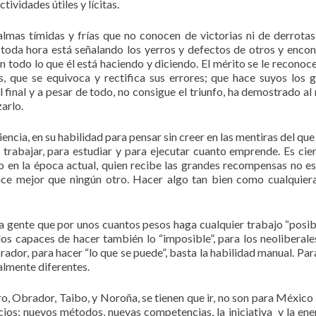
tividades útiles y lícitas.
almas tímidas y frías que no conocen de victorias ni de derrota
a toda hora está señalando los yerros y defectos de otros y enco
n todo lo que él está haciendo y diciendo. El mérito se le reconoce
, que se equivoca y rectifica sus errores; que hace suyos los 
l final y a pesar de todo, no consigue el triunfo, ha demostrado al
arlo.
iencia, en su habilidad para pensar sin creer en las mentiras del que
a trabajar, para estudiar y para ejecutar cuanto emprende. Es cie
 en la época actual, quien recibe las grandes recompensas no es
hace mejor que ningún otro. Hacer algo tan bien como cualquier
 gente que por unos cuantos pesos haga cualquier trabajo “posibl
 capaces de hacer también lo “imposible”, para los neoliberales
brador, para hacer “lo que se puede”, basta la habilidad manual. Par
almente diferentes.
, Obrador, Taibo, y Noroña, se tienen que ir, no son para México 
cios; nuevos métodos, nuevas competencias, la iniciativa y la ene