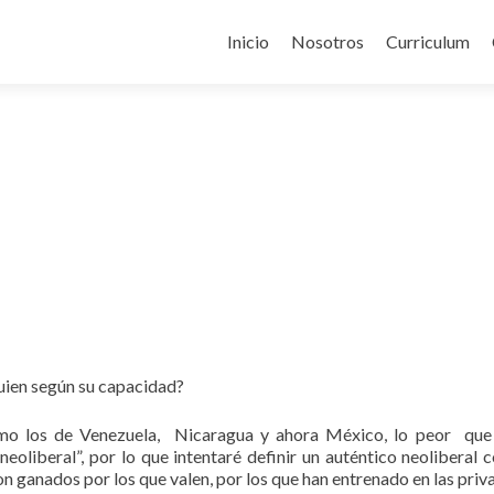
Skip to content
Inicio
Nosotros
Curriculum
uien según su capacidad?
, como los de Venezuela, Nicaragua y ahora México, lo peor qu
neoliberal”, por lo que intentaré definir un auténtico neoliberal 
son ganados por los que valen, por los que han entrenado en las priv